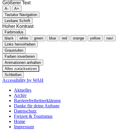
Größerer Text
A-
A+
Tastatur Navigation
Lesbare Schrift
Hoher Kontrast
Farbmodus
black
white
green
blue
red
orange
yellow
navi
Links hervorheben
Graustufen
Farben invertieren
Animationen anhalten
Alles zurücksetzen
Schließen
Accessibility by WAH
Aktuelles
Archiv
Barrierefreiheitserklärung
Danke für deine Anfrage
Datenschutz
Freizeit & Tourismus
Home
Impressum