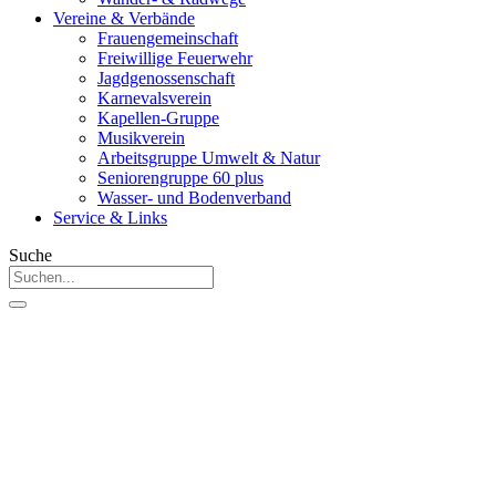
Vereine & Verbände
Frauengemeinschaft
Freiwillige Feuerwehr
Jagdgenossenschaft
Karnevalsverein
Kapellen-Gruppe
Musikverein
Arbeitsgruppe Umwelt & Natur
Seniorengruppe 60 plus
Wasser- und Bodenverband
Service & Links
Suche