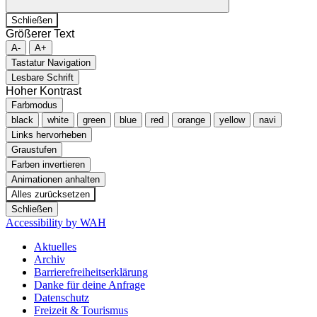
Schließen
Größerer Text
A-
A+
Tastatur Navigation
Lesbare Schrift
Hoher Kontrast
Farbmodus
black
white
green
blue
red
orange
yellow
navi
Links hervorheben
Graustufen
Farben invertieren
Animationen anhalten
Alles zurücksetzen
Schließen
Accessibility by WAH
Aktuelles
Archiv
Barrierefreiheitserklärung
Danke für deine Anfrage
Datenschutz
Freizeit & Tourismus