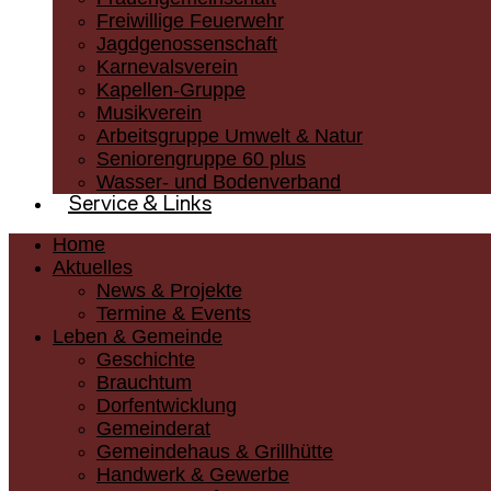
Freiwillige Feuerwehr
Jagdgenossenschaft
Karnevalsverein
Kapellen-Gruppe
Musikverein
Arbeitsgruppe Umwelt & Natur
Seniorengruppe 60 plus
Wasser- und Bodenverband
Service & Links
Home
Aktuelles
News & Projekte
Termine & Events
Leben & Gemeinde
Geschichte
Brauchtum
Dorfentwicklung
Gemeinderat
Gemeindehaus & Grillhütte
Handwerk & Gewerbe