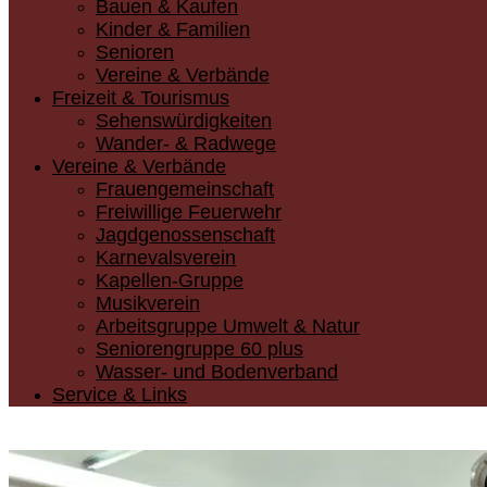
Bauen & Kaufen
Kinder & Familien
Senioren
Vereine & Verbände
Freizeit & Tourismus
Sehenswürdigkeiten
Wander- & Radwege
Vereine & Verbände
Frauengemeinschaft
Freiwillige Feuerwehr
Jagdgenossenschaft
Karnevalsverein
Kapellen-Gruppe
Musikverein
Arbeitsgruppe Umwelt & Natur
Seniorengruppe 60 plus
Wasser- und Bodenverband
Service & Links