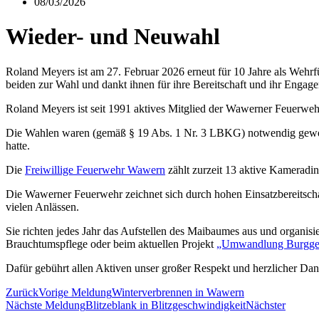
08/03/2026
Wieder- und Neuwahl
Roland Meyers ist am 27. Februar 2026 erneut für 10 Jahre als Wehrf
beiden zur Wahl und dankt ihnen für ihre Bereitschaft und ihr Engag
Roland Meyers ist seit 1991 aktives Mitglied der Wawerner Feuerwehr
Die Wahlen waren (gemäß § 19 Abs. 1 Nr. 3 LBKG) notwendig geworden
hatte.
Die
Freiwillige Feuerwehr Wawern
zählt zurzeit 13 aktive Kameradin
Die Wawerner Feuerwehr zeichnet sich durch hohen Einsatzbereitscha
vielen Anlässen.
Sie richten jedes Jahr das Aufstellen des Maibaumes aus und organis
Brauchtumspflege oder beim aktuellen Projekt
„Umwandlung Burgge
Dafür gebührt allen Aktiven unser großer Respekt und herzlicher Dan
Zurück
Vorige Meldung
Winterverbrennen in Wawern
Nächste Meldung
Blitzeblank in Blitzgeschwindigkeit
Nächster