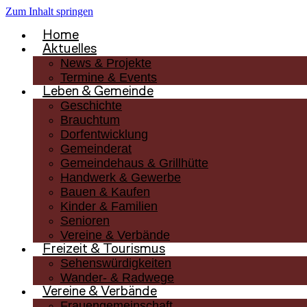
Zum Inhalt springen
Home
Aktuelles
News & Projekte
Termine & Events
Leben & Gemeinde
Geschichte
Brauchtum
Dorfentwicklung
Gemeinderat
Gemeindehaus & Grillhütte
Handwerk & Gewerbe
Bauen & Kaufen
Kinder & Familien
Senioren
Vereine & Verbände
Freizeit & Tourismus
Sehenswürdigkeiten
Wander- & Radwege
Vereine & Verbände
Frauengemeinschaft