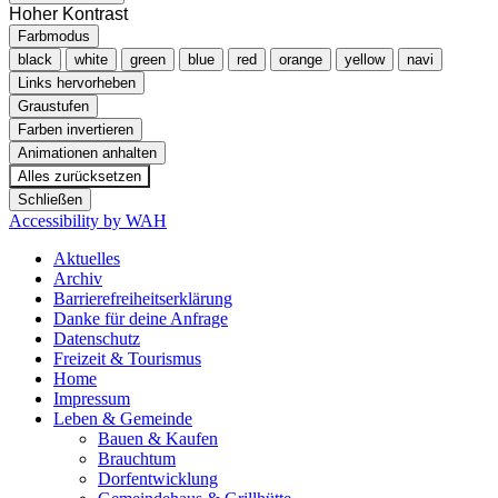
Hoher Kontrast
Farbmodus
black
white
green
blue
red
orange
yellow
navi
Links hervorheben
Graustufen
Farben invertieren
Animationen anhalten
Alles zurücksetzen
Schließen
Accessibility by WAH
Aktuelles
Archiv
Barrierefreiheitserklärung
Danke für deine Anfrage
Datenschutz
Freizeit & Tourismus
Home
Impressum
Leben & Gemeinde
Bauen & Kaufen
Brauchtum
Dorfentwicklung