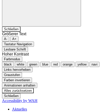
Schließen
Größerer Text
A-
A+
Tastatur Navigation
Lesbare Schrift
Hoher Kontrast
Farbmodus
black
white
green
blue
red
orange
yellow
navi
Links hervorheben
Graustufen
Farben invertieren
Animationen anhalten
Alles zurücksetzen
Schließen
Accessibility by WAH
Aktuelles