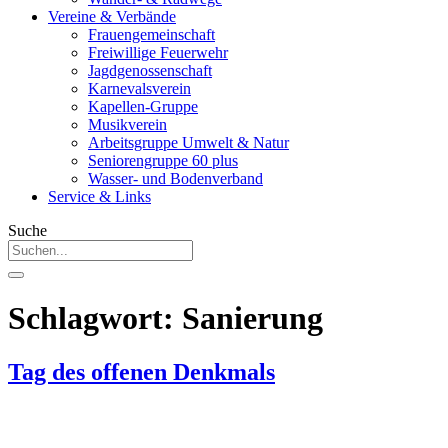
Vereine & Verbände
Frauengemeinschaft
Freiwillige Feuerwehr
Jagdgenossenschaft
Karnevalsverein
Kapellen-Gruppe
Musikverein
Arbeitsgruppe Umwelt & Natur
Seniorengruppe 60 plus
Wasser- und Bodenverband
Service & Links
Suche
Schlagwort:
Sanierung
Tag des offenen Denkmals