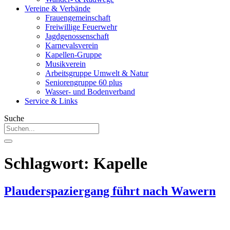
Vereine & Verbände
Frauengemeinschaft
Freiwillige Feuerwehr
Jagdgenossenschaft
Karnevalsverein
Kapellen-Gruppe
Musikverein
Arbeitsgruppe Umwelt & Natur
Seniorengruppe 60 plus
Wasser- und Bodenverband
Service & Links
Suche
Schlagwort:
Kapelle
Plauderspaziergang führt nach Wawern