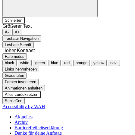
Schließen
Größerer Text
A-
A+
Tastatur Navigation
Lesbare Schrift
Hoher Kontrast
Farbmodus
black
white
green
blue
red
orange
yellow
navi
Links hervorheben
Graustufen
Farben invertieren
Animationen anhalten
Alles zurücksetzen
Schließen
Accessibility by WAH
Aktuelles
Archiv
Barrierefreiheitserklärung
Danke für deine Anfrage