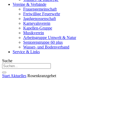
Vereine & Verbände
Frauengemeinschaft
Freiwillige Feuerwehr
Jagdgenossenschaft
Karnevalsverein
Kapellen-Gruppe
Musikverein
Arbeitsgruppe Umwelt & Natur
Seniorengruppe 60 plus
Wasser- und Bodenverband
Service & Links
Suche
Start
Aktuelles
Rosenkranzgebet