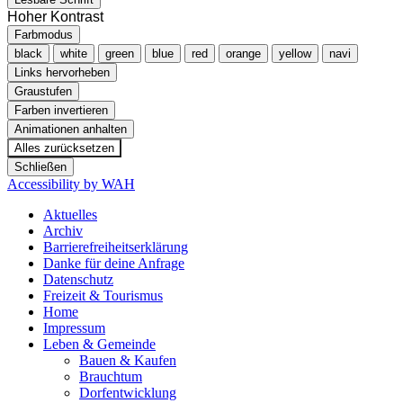
Hoher Kontrast
Farbmodus
black
white
green
blue
red
orange
yellow
navi
Links hervorheben
Graustufen
Farben invertieren
Animationen anhalten
Alles zurücksetzen
Schließen
Accessibility by WAH
Aktuelles
Archiv
Barrierefreiheitserklärung
Danke für deine Anfrage
Datenschutz
Freizeit & Tourismus
Home
Impressum
Leben & Gemeinde
Bauen & Kaufen
Brauchtum
Dorfentwicklung