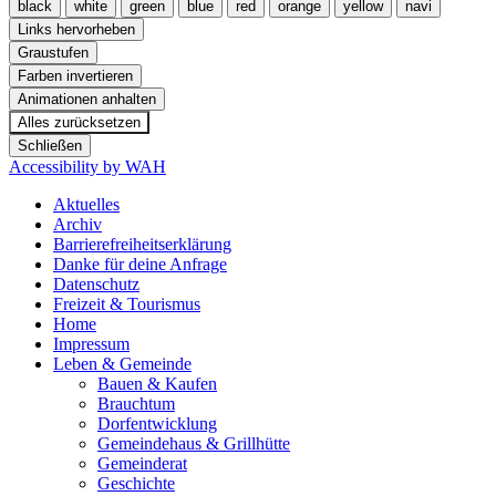
black
white
green
blue
red
orange
yellow
navi
Links hervorheben
Graustufen
Farben invertieren
Animationen anhalten
Alles zurücksetzen
Schließen
Accessibility by WAH
Aktuelles
Archiv
Barrierefreiheitserklärung
Danke für deine Anfrage
Datenschutz
Freizeit & Tourismus
Home
Impressum
Leben & Gemeinde
Bauen & Kaufen
Brauchtum
Dorfentwicklung
Gemeindehaus & Grillhütte
Gemeinderat
Geschichte