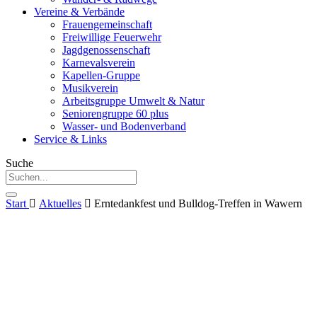
Vereine & Verbände
Frauengemeinschaft
Freiwillige Feuerwehr
Jagdgenossenschaft
Karnevalsverein
Kapellen-Gruppe
Musikverein
Arbeitsgruppe Umwelt & Natur
Seniorengruppe 60 plus
Wasser- und Bodenverband
Service & Links
Suche
Start
Aktuelles
Erntedankfest und Bulldog-Treffen in Wawern