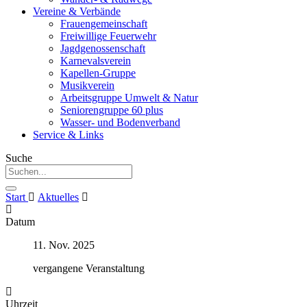
Vereine & Verbände
Frauengemeinschaft
Freiwillige Feuerwehr
Jagdgenossenschaft
Karnevalsverein
Kapellen-Gruppe
Musikverein
Arbeitsgruppe Umwelt & Natur
Seniorengruppe 60 plus
Wasser- und Bodenverband
Service & Links
Suche
Start
Aktuelles
Datum
11. Nov. 2025
vergangene Veranstaltung
Uhrzeit