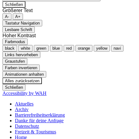
Schließen
Größerer Text
A-
A+
Tastatur Navigation
Lesbare Schrift
Hoher Kontrast
Farbmodus
black
white
green
blue
red
orange
yellow
navi
Links hervorheben
Graustufen
Farben invertieren
Animationen anhalten
Alles zurücksetzen
Schließen
Accessibility by WAH
Aktuelles
Archiv
Barrierefreiheitserklärung
Danke für deine Anfrage
Datenschutz
Freizeit & Tourismus
Home