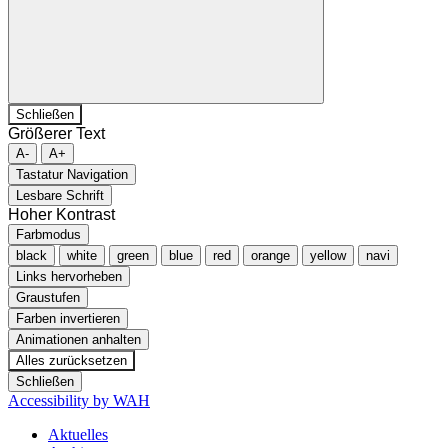
Schließen
Größerer Text
A-
A+
Tastatur Navigation
Lesbare Schrift
Hoher Kontrast
Farbmodus
black
white
green
blue
red
orange
yellow
navi
Links hervorheben
Graustufen
Farben invertieren
Animationen anhalten
Alles zurücksetzen
Schließen
Accessibility by WAH
Aktuelles