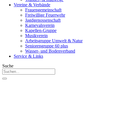
Vereine & Verbände
Frauengemeinschaft
Freiwillige Feuerwehr
Jagdgenossenschaft
Karnevalsverein
Kapellen-Gruppe
Musikverein
Arbeitsgruppe Umwelt & Natur
Seniorengruppe 60 plus
Wasser- und Bodenverband
Service & Links
Suche